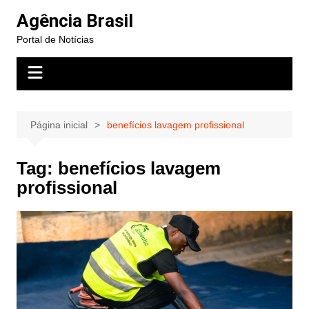
Ir
Agência Brasil
para
Portal de Notícias
o
conteúdo
Página inicial
benefícios lavagem profissional
Tag:
benefícios lavagem
profissional