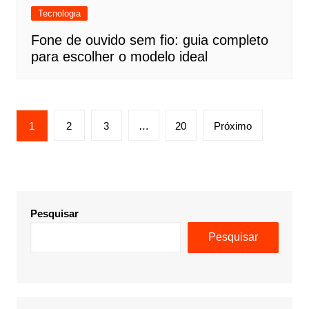
Tecnologia
Fone de ouvido sem fio: guia completo
para escolher o modelo ideal
Paginação
1
2
3
…
20
Próximo
de
posts
Pesquisar
Pesquisar