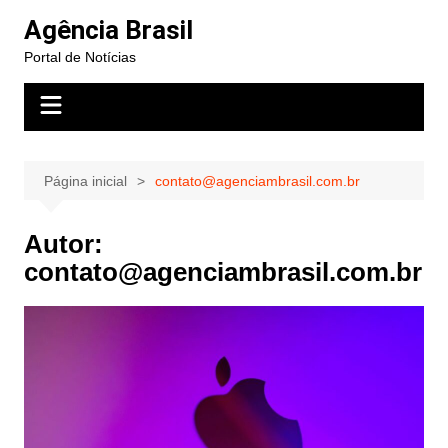
Ir
Agência Brasil
para
Portal de Notícias
o
conteúdo
Página inicial
contato@agenciambrasil.com.br
Autor:
contato@agenciambrasil.com.br