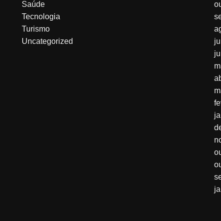
Saúde
o
Tecnologia
s
Turismo
a
Uncategorized
j
j
m
a
m
f
j
d
n
o
o
s
j