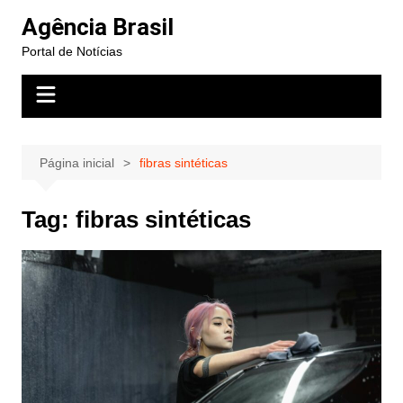
Ir
Agência Brasil
para
Portal de Notícias
o
conteúdo
Página inicial
fibras sintéticas
Tag:
fibras sintéticas