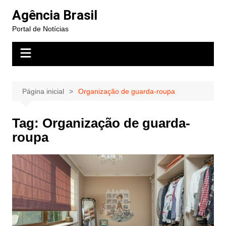
Ir
Agência Brasil
para
Portal de Notícias
o
conteúdo
Página inicial
Organização de guarda-roupa
Tag:
Organização de guarda-
roupa