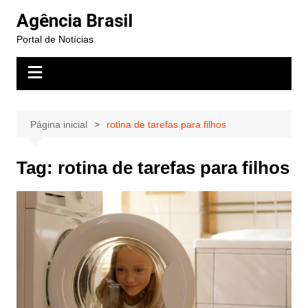
Ir
Agência Brasil
para
Portal de Notícias
o
conteúdo
Página inicial
rotina de tarefas para filhos
Tag:
rotina de tarefas para filhos