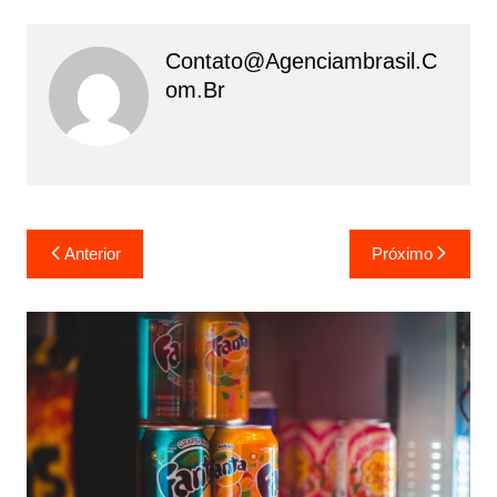
Contato@agenciambrasil.c
Om.br
Navegação
Anterior
Próximo
de
Post