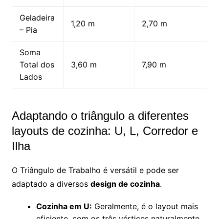
Geladeira
1,20 m
2,70 m
– Pia
Soma
Total dos
3,60 m
7,90 m
Lados
Adaptando o triângulo a diferentes
layouts de cozinha: U, L, Corredor e
Ilha
O Triângulo de Trabalho é versátil e pode ser
adaptado a diversos
design de cozinha
.
Cozinha em U:
Geralmente, é o layout mais
eficiente, com os três vértices naturalmente