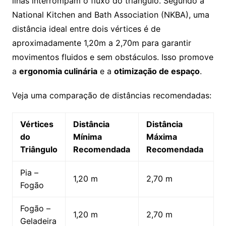
ilhas interrompam o fluxo do triângulo. Segundo a
National Kitchen and Bath Association (NKBA), uma
distância ideal entre dois vértices é de
aproximadamente 1,20m a 2,70m para garantir
movimentos fluidos e sem obstáculos. Isso promove
a
ergonomia culinária
e a
otimização de espaço
.
Veja uma comparação de distâncias recomendadas:
Vértices
Distância
Distância
do
Mínima
Máxima
Triângulo
Recomendada
Recomendada
Pia –
1,20 m
2,70 m
Fogão
Fogão –
1,20 m
2,70 m
Geladeira